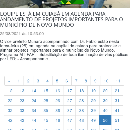
EQUIPE ESTÁ EM CUIABÁ EM AGENDA PARA
ANDAMENTO DE PROJETOS IMPORTANTES PARA O
MUNICÍPIO DE NOVO MUNDO
25/08/2021 ás 10:53:00
O vice prefeito Munaro acompanhado com Dr. Fábio estão nesta
terça-feira (25) em agenda na capital do estado para protocolar e
alinhar projetos importantes para o município de Novo Mundo.
Programa MT PAR: - Substituição de toda iluminação de vias públicas
por LED; - Acompanhame...
Previous
«
1
2
3
4
5
6
7
8
9
10
11
12
13
14
15
16
17
18
19
20
21
22
23
24
25
26
27
28
29
30
31
32
33
34
35
36
37
38
39
40
41
42
43
44
45
46
47
48
49
50
51
52
53
54
55
56
57
58
59
60
61