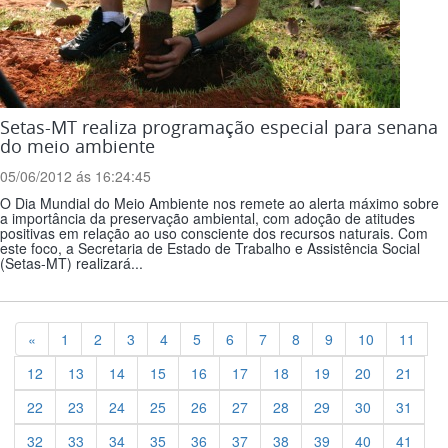
Setas-MT realiza programação especial para senana
do meio ambiente
05/06/2012 ás 16:24:45
O Dia Mundial do Meio Ambiente nos remete ao alerta máximo sobre
a importância da preservação ambiental, com adoção de atitudes
positivas em relação ao uso consciente dos recursos naturais. Com
este foco, a Secretaria de Estado de Trabalho e Assistência Social
(Setas-MT) realizará...
Previous
«
1
2
3
4
5
6
7
8
9
10
11
12
13
14
15
16
17
18
19
20
21
22
23
24
25
26
27
28
29
30
31
32
33
34
35
36
37
38
39
40
41