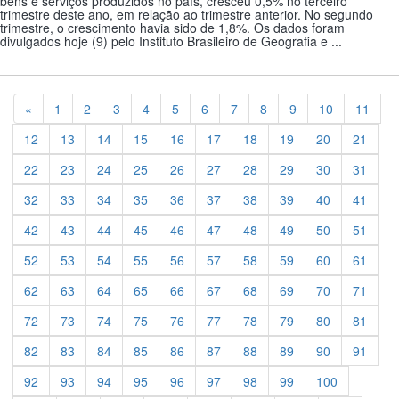
bens e serviços produzidos no país, cresceu 0,5% no terceiro
trimestre deste ano, em relação ao trimestre anterior. No segundo
trimestre, o crescimento havia sido de 1,8%. Os dados foram
divulgados hoje (9) pelo Instituto Brasileiro de Geografia e ...
Previous
«
1
2
3
4
5
6
7
8
9
10
11
12
13
14
15
16
17
18
19
20
21
22
23
24
25
26
27
28
29
30
31
32
33
34
35
36
37
38
39
40
41
42
43
44
45
46
47
48
49
50
51
52
53
54
55
56
57
58
59
60
61
62
63
64
65
66
67
68
69
70
71
72
73
74
75
76
77
78
79
80
81
82
83
84
85
86
87
88
89
90
91
92
93
94
95
96
97
98
99
100