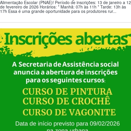
Alimentação Escolar (PNAE)! Período de inscrições: 13 de janeiro a 12
de fevereiro de 2026 Horários: * Manhã: 07h às 11h * Tarde: 13h às
17h Essa é uma grande oportunidade para os produtores rur...