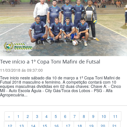
Teve início a 1º Copa Toni Mafini de Futsal
11/03/2018 ás 09:37:00
Teve inicio neste sábado dia 10 de março a 1º Copa Toni Mafini de
Futsal 2018 masculino e feminino. A competição contará com 10
equipes masculinas divididas em 02 duas chaves: Chave A: - Cinco
Mil - Auto Escola Águia - City Gás/Toca dos Lobos - PSG - Alfa
Agropecuária...
Previous
«
1
2
3
4
5
6
7
8
9
10
11
12
13
14
15
16
17
18
19
20
21