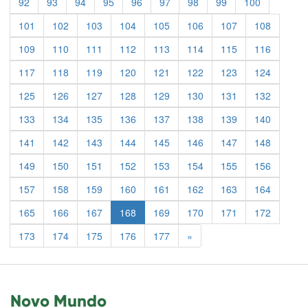
92
93
94
95
96
97
98
99
100
101
102
103
104
105
106
107
108
109
110
111
112
113
114
115
116
117
118
119
120
121
122
123
124
125
126
127
128
129
130
131
132
133
134
135
136
137
138
139
140
141
142
143
144
145
146
147
148
149
150
151
152
153
154
155
156
157
158
159
160
161
162
163
164
165
166
167
168
169
170
171
172
Previous
173
174
175
176
177
»
Novo Mundo