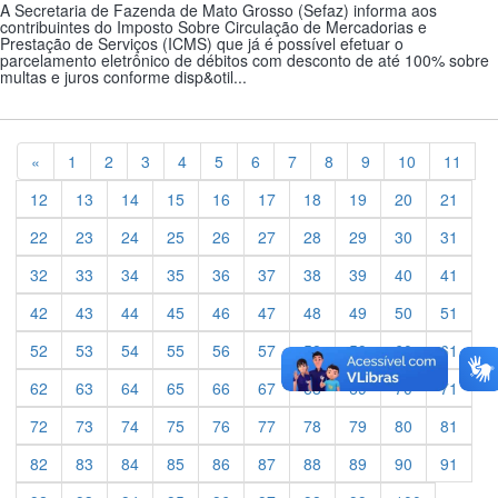
A Secretaria de Fazenda de Mato Grosso (Sefaz) informa aos
contribuintes do Imposto Sobre Circulação de Mercadorias e
Prestação de Serviços (ICMS) que já é possível efetuar o
parcelamento eletrônico de débitos com desconto de até 100% sobre
multas e juros conforme disp&otil...
Previous
«
1
2
3
4
5
6
7
8
9
10
11
12
13
14
15
16
17
18
19
20
21
22
23
24
25
26
27
28
29
30
31
32
33
34
35
36
37
38
39
40
41
42
43
44
45
46
47
48
49
50
51
52
53
54
55
56
57
58
59
60
61
62
63
64
65
66
67
68
69
70
71
72
73
74
75
76
77
78
79
80
81
82
83
84
85
86
87
88
89
90
91