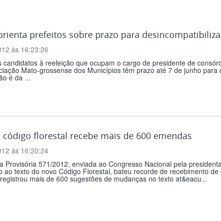
ienta prefeitos sobre prazo para desincompatibiliz
012 ás 16:23:26
s candidatos à reeleição que ocupam o cargo de presidente de consórc
iação Mato-grossense dos Municípios têm prazo até 7 de junho para d
ão é da ...
 código florestal recebe mais de 600 emendas
012 ás 16:20:24
 Provisória 571/2012, enviada ao Congresso Nacional pela presidenta
o ao texto do novo Código Florestal, bateu recorde de recebimento d
registrou mais de 600 sugestões de mudanças no texto at&eacu...