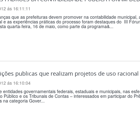
012 ás 16:11:11
nças que as prefeituras devem promover na contabilidade municipal, 
al e as experiências práticas do processo foram destaques do III Fó
sta quarta-feira, 16 de maio, como parte da programa&...
uições publicas que realizam projetos de uso raciona
012 ás 16:10:04
 entidades governamentais federais, estaduais e municipais, nas esfera
io Público e os Tribunais de Contas – interessados em participar do 
s na categoria Gover...