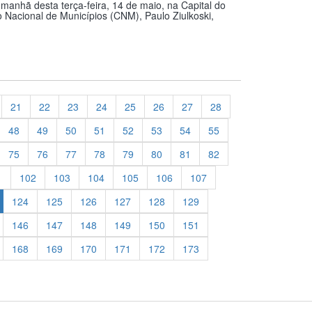
manhã desta terça-feira, 14 de maio, na Capital do
o Nacional de Municípios (CNM), Paulo Ziulkoski,
21
22
23
24
25
26
27
28
48
49
50
51
52
53
54
55
75
76
77
78
79
80
81
82
1
102
103
104
105
106
107
124
125
126
127
128
129
146
147
148
149
150
151
168
169
170
171
172
173