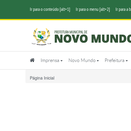
Ir para o conteúdo [alt+1]
Ir para o menu [alt+2]
Ir para a 
Imprensa
Novo Mundo
Prefeitura
Página Inicial