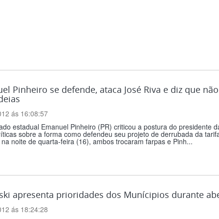
l Pinheiro se defende, ataca José Riva e diz que não
deias
012 ás 16:08:57
do estadual Emanuel Pinheiro (PR) criticou a postura do presidente da
ríticas sobre a forma como defendeu seu projeto de derrubada da tarifa
, na noite de quarta-feira (16), ambos trocaram farpas e Pinh...
ski apresenta prioridades dos Munícipios durante ab
012 ás 18:24:28