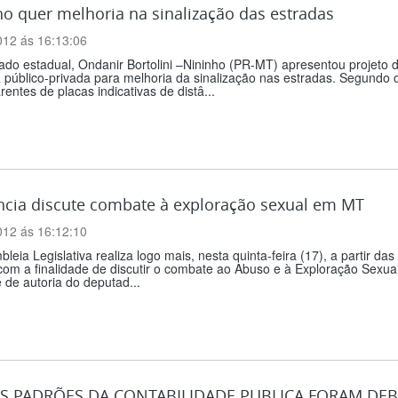
o quer melhoria na sinalização das estradas
012 ás 16:13:06
do estadual, Ondanir Bortolini –Nininho (PR-MT) apresentou projeto de
va público-privada para melhoria da sinalização nas estradas. Segundo 
rentes de placas indicativas de distâ...
ncia discute combate à exploração sexual em MT
012 ás 16:12:10
leia Legislativa realiza logo mais, nesta quinta-feira (17), a partir das
com a finalidade de discutir o combate ao Abuso e à Exploração Sexu
 de autoria do deputad...
 PADRÕES DA CONTABILIDADE PUBLICA FORAM DE