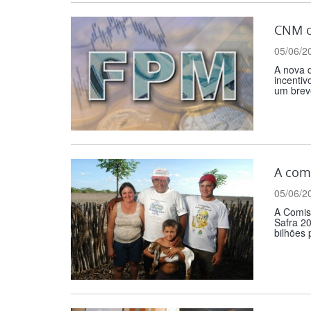
CNM c
05/06/2
A nova d
incentiv
um brev
A comi
05/06/2
A Comiss
Safra 20
bilhões 