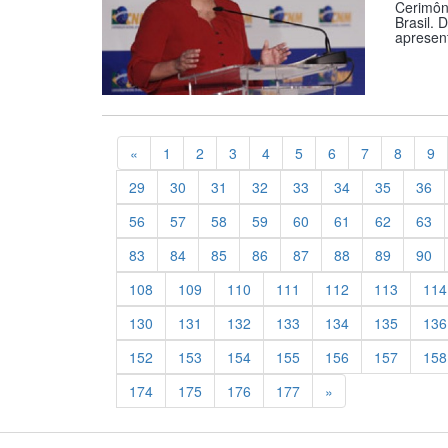
Cerimôni
Brasil. 
apresent
Previous
«
1
2
3
4
5
6
7
8
9
29
30
31
32
33
34
35
36
56
57
58
59
60
61
62
63
83
84
85
86
87
88
89
90
108
109
110
111
112
113
114
130
131
132
133
134
135
136
152
153
154
155
156
157
158
Previous
174
175
176
177
»