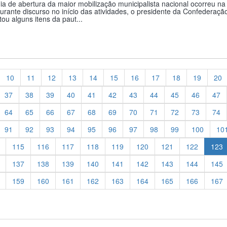
a de abertura da maior mobilização municipalista nacional ocorreu na 
Durante discurso no início das atividades, o presidente da Confederaçã
ou alguns itens da paut...
10
11
12
13
14
15
16
17
18
19
20
37
38
39
40
41
42
43
44
45
46
47
64
65
66
67
68
69
70
71
72
73
74
91
92
93
94
95
96
97
98
99
100
10
115
116
117
118
119
120
121
122
123
137
138
139
140
141
142
143
144
145
159
160
161
162
163
164
165
166
167