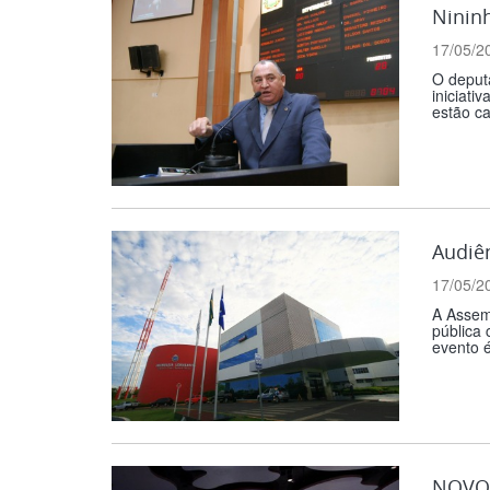
Nininh
17/05/2
O deputa
iniciati
estão ca
Audiê
17/05/2
A Assemb
pública 
evento é
NOVOS