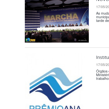
17/05/2
As muda
municip
tarde de
Instit
17/05/2
Órgãos e
Ministér
trabalho