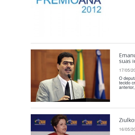
Emanue
suas i
17/05/2
O deputa
tecido c
anterior
Ziulko
16/05/2