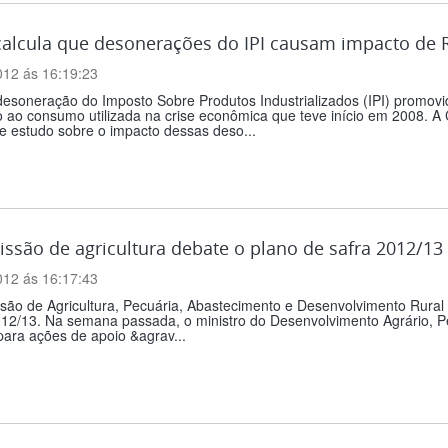
alcula que desonerações do IPI causam impacto de 
012 ás 16:19:23
esoneração do Imposto Sobre Produtos Industrializados (IPI) promovid
o ao consumo utilizada na crise econômica que teve início em 2008. 
e estudo sobre o impacto dessas deso...
ssão de agricultura debate o plano de safra 2012/13
012 ás 16:17:43
ão de Agricultura, Pecuária, Abastecimento e Desenvolvimento Rural re
12/13. Na semana passada, o ministro do Desenvolvimento Agrário, Pe
para ações de apoio &agrav...