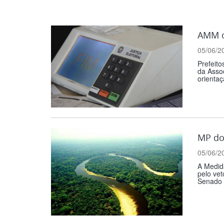
AMM or
05/06/2
Prefeito
da Assoc
orientaç
MP do
05/06/2
A Medida
pelo vet
Senado 