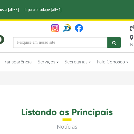
busca [alt+3]
Ir para o rodapé [alt+4]
N
Transparência
Serviços
Secretarias
Fale Conosco
Listando as Principais
Notícias