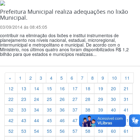
Prefeitura Municipal realiza adequações no lixão
Municipal.
03/09/2014 ás 08:45:05
contribuir na eliminação dos lixões e institui instrumentos de
planejamento nos níveis nacional, estadual, microregional,
intermunicipal e metropolitano e municipal. De acordo com o
Ministério, nos últimos quatro anos foram disponibilizados R$ 1,2
bilhão para que estados e municípios realizass...
Previous
«
1
2
3
4
5
6
7
8
9
10
11
12
13
14
15
16
17
18
19
20
21
22
23
24
25
26
27
28
29
30
31
32
33
34
35
36
37
38
39
40
41
42
43
44
45
46
47
48
49
50
51
52
53
54
55
56
57
58
59
60
61