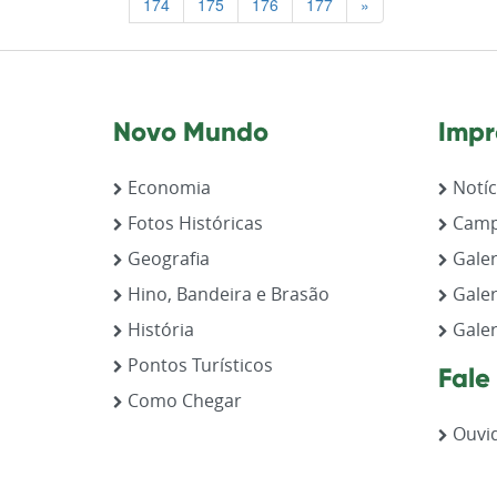
Previous
174
175
176
177
»
Novo Mundo
Impr
Economia
Notíc
Fotos Históricas
Camp
Geografia
Galer
Hino, Bandeira e Brasão
Galer
História
Galer
Pontos Turísticos
Fale
Como Chegar
Ouvid