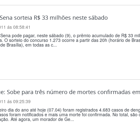
Sena sorteia R$ 33 milhões neste sábado
011 ás 08:58:41
Sena pode pagar, neste sábado (9), o prêmio acumulado de R$ 33 milh
ia. O sorteio do concurso 1.273 ocorre a partir das 20h (horário de Bra
 de Brasília), em todas as c...
e: Sobe para três número de mortes confirmadas e
011 ás 09:25:39
eiro dia do ano até hoje (07.04) foram registrados 4.683 casos de d
sos foram notificados e mais uma morte foi confirmada. No total, são 
ação. Até agora, um morador de Ge...