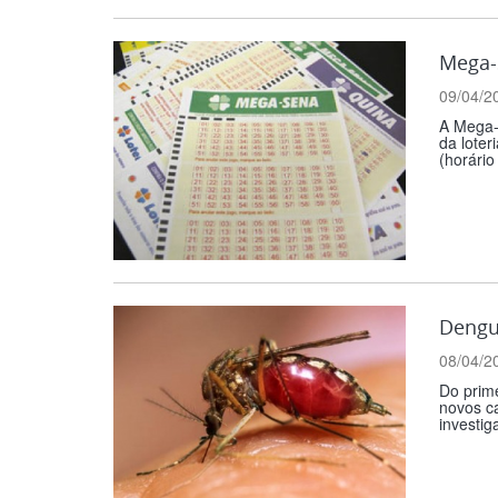
Mega-
09/04/2
A Mega-
da loter
(horário
Dengu
08/04/2
Do prim
novos ca
investig