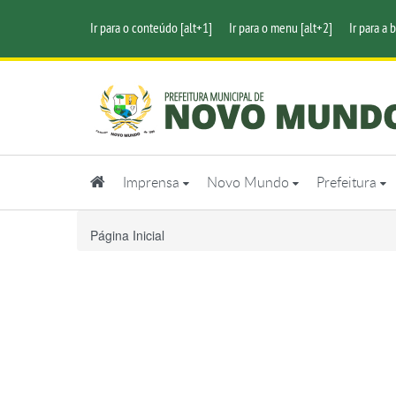
Ir para o conteúdo [alt+1]
Ir para o menu [alt+2]
Ir para a 
Imprensa
Novo Mundo
Prefeitura
Página Inicial