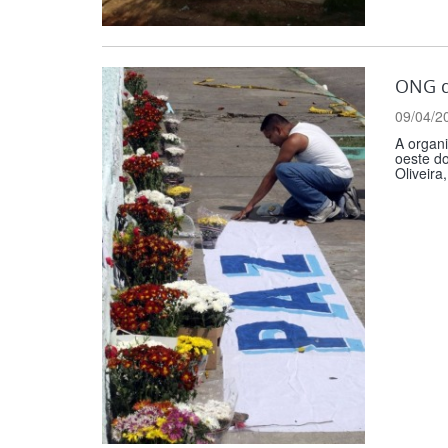
ONG d
09/04/2
A organ
oeste d
Oliveira