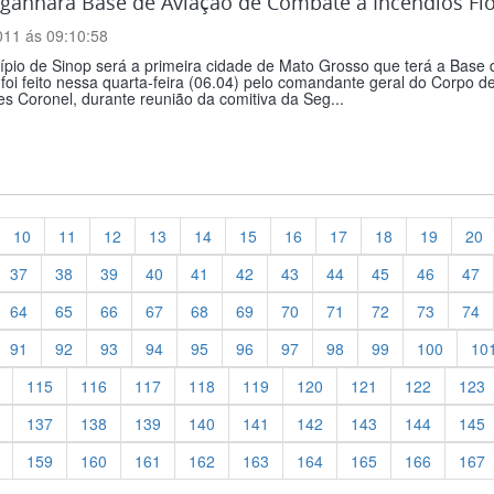
ganhará Base de Aviação de Combate a Incêndios Flo
011 ás 09:10:58
pio de Sinop será a primeira cidade de Mato Grosso que terá a Base 
foi feito nessa quarta-feira (06.04) pelo comandante geral do Corpo d
s Coronel, durante reunião da comitiva da Seg...
10
11
12
13
14
15
16
17
18
19
20
37
38
39
40
41
42
43
44
45
46
47
64
65
66
67
68
69
70
71
72
73
74
91
92
93
94
95
96
97
98
99
100
10
115
116
117
118
119
120
121
122
123
137
138
139
140
141
142
143
144
145
159
160
161
162
163
164
165
166
167