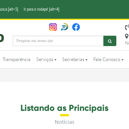
busca [alt+3]
Ir para o rodapé [alt+4]
N
Transparência
Serviços
Secretarias
Fale Conosco
Listando as Principais
Notícias