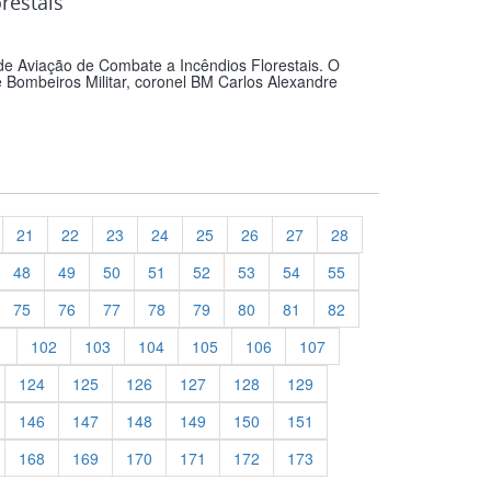
restais
de Aviação de Combate a Incêndios Florestais. O
e Bombeiros Militar, coronel BM Carlos Alexandre
21
22
23
24
25
26
27
28
48
49
50
51
52
53
54
55
75
76
77
78
79
80
81
82
1
102
103
104
105
106
107
124
125
126
127
128
129
146
147
148
149
150
151
168
169
170
171
172
173