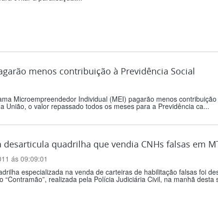
agarão menos contribuição à Previdência Social
ama Microempreendedor Individual (MEI) pagarão menos contribuição à
 da União, o valor repassado todos os meses para a Previdência ca...
a desarticula quadrilha que vendia CNHs falsas em M
011 ás 09:09:01
rilha especializada na venda de carteiras de habilitação falsas foi de
 “Contramão”, realizada pela Polícia Judiciária Civil, na manhã desta se