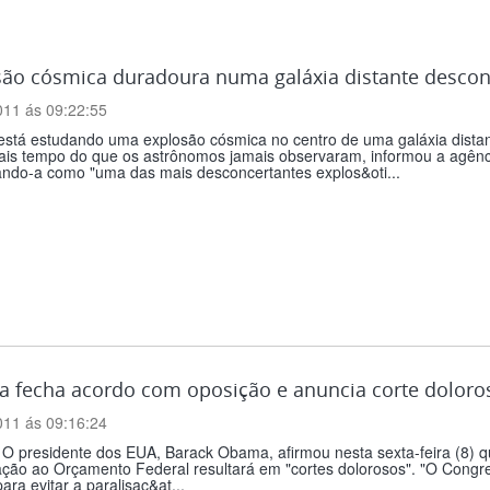
são cósmica duradoura numa galáxia distante descon
011 ás 09:22:55
está estudando uma explosão cósmica no centro de uma galáxia dist
is tempo do que os astrônomos jamais observaram, informou a agência
ando-a como "uma das mais desconcertantes explos&oti...
 fecha acordo com oposição e anuncia corte dolor
011 ás 09:16:24
 O presidente dos EUA, Barack Obama, afirmou nesta sexta-feira (8) 
ação ao Orçamento Federal resultará em "cortes dolorosos". "O Cong
ara evitar a paralisaç&at...