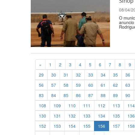
Sinop 
08/04/2
O municí
anuncio 
Rodrigue
Previous
«
1
2
3
4
5
6
7
8
9
29
30
31
32
33
34
35
36
56
57
58
59
60
61
62
63
83
84
85
86
87
88
89
90
108
109
110
111
112
113
114
130
131
132
133
134
135
136
152
153
154
155
156
157
158