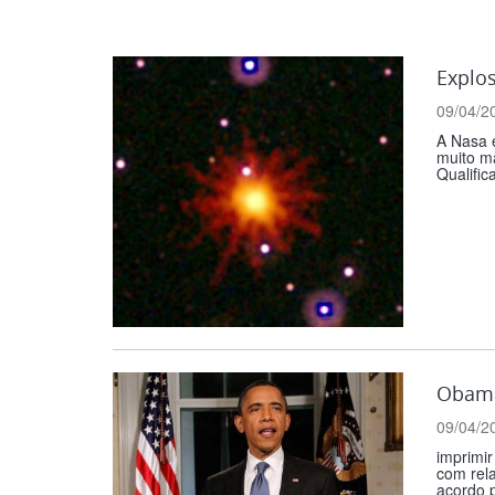
Explo
09/04/2
A Nasa 
muito ma
Qualific
Obama
09/04/2
imprimir
com rel
acordo p