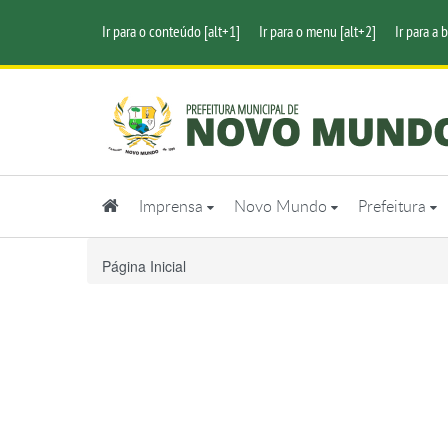
Ir para o conteúdo [alt+1]
Ir para o menu [alt+2]
Ir para a 
Imprensa
Novo Mundo
Prefeitura
Página Inicial