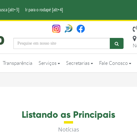
busca [alt+3]
Ir para o rodapé [alt+4]
N
Transparência
Serviços
Secretarias
Fale Conosco
Listando as Principais
Notícias