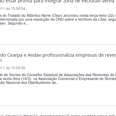
iz estar pronta para integrar zona de exclusão aérea 
011 ás 15:56:54
a do Tratado do Atlântico Norte (Otan) anunciou nesta terça-feira (22)
terminada por uma resolução da ONU sobre o território da Líbia, segu
en. Segundo e...
do Cearpa e Andav profissionaliza empresas de reve
o
011 ás 15:53:56
de de Sorriso do Conselho Estadual de Associações das Revendas de 
na sexta-feira (18/3), na Associação Comercial e Empresarial de Sorris
ão Nacional dos Distribuidores de...