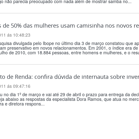
o não parecia preocupado com nada além de mostrar samba no...
 de 50% das mulheres usam camisinha nos novos r
011 ás 10:48:23
quisa divulgada pelo Ibope no último dia 3 de março constatou que a
am preservativo em novos relacionamentos. Em 2001, o índice era de 
ulho de 2010, com 18.884 pessoas, entre homens e mulheres, e o resul
o de Renda: confira dúvida de internauta sobre inve
011 ás 09:47:16
no dia 1º de março e vai até 29 de abril o prazo para entrega da de
ja abaixo as respostas da especialista Dora Ramos, que atua no merca
a e diretora respons...