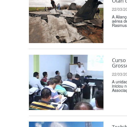
Otan d
22/03/2
A Alianç
aérea de
Rasmuss
Curso 
Gross
22/03/2
A unida
iniciou 
Associaç