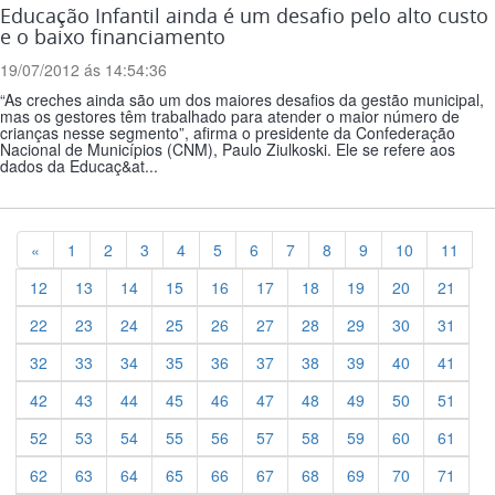
Educação Infantil ainda é um desafio pelo alto custo
e o baixo financiamento
19/07/2012 ás 14:54:36
“As creches ainda são um dos maiores desafios da gestão municipal,
mas os gestores têm trabalhado para atender o maior número de
crianças nesse segmento”, afirma o presidente da Confederação
Nacional de Municípios (CNM), Paulo Ziulkoski. Ele se refere aos
dados da Educaç&at...
Previous
«
1
2
3
4
5
6
7
8
9
10
11
12
13
14
15
16
17
18
19
20
21
22
23
24
25
26
27
28
29
30
31
32
33
34
35
36
37
38
39
40
41
42
43
44
45
46
47
48
49
50
51
52
53
54
55
56
57
58
59
60
61
62
63
64
65
66
67
68
69
70
71