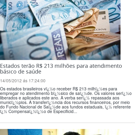
Estados terão R$ 213 milhões para atendimento
básico de saúde
14/05/2012 ás 17:24:00
Os estados brasileiros vï¿½o receber R$ 213 milhï¿½es para
empregar no atendimento bï¿½sico de saï¿½de. Os valores serï¿½o
liberados e aplicados este ano. A verba serï¿½ repassada aos
municï¿½pios. A transferï¿½ncia dos recursos financeiros, por meio
do Fundo Nacional de Saï¿½de aos fundos estaduais, ï¿½ referente
ï¿½ Compensaï¿½ï¿½o de Especificid...