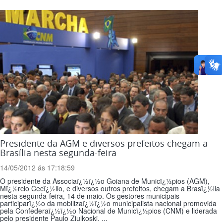
Presidente da AGM e diversos prefeitos chegam a
Brasília nesta segunda-feira
14/05/2012 ás 17:18:59
O presidente da Associaï¿½ï¿½o Goiana de Municï¿½pios (AGM),
Mï¿½rcio Cecï¿½lio, e diversos outros prefeitos, chegam a Brasï¿½lia
nesta segunda-feira, 14 de maio. Os gestores municipais
participarï¿½o da mobilizaï¿½ï¿½o municipalista nacional promovida
pela Confederaï¿½ï¿½o Nacional de Municï¿½pios (CNM) e liderada
pelo presidente Paulo Ziulkoski. ...