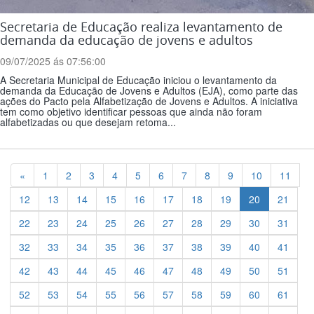
Secretaria de Educação realiza levantamento de
demanda da educação de jovens e adultos
09/07/2025 ás 07:56:00
A Secretaria Municipal de Educação iniciou o levantamento da
demanda da Educação de Jovens e Adultos (EJA), como parte das
ações do Pacto pela Alfabetização de Jovens e Adultos. A iniciativa
tem como objetivo identificar pessoas que ainda não foram
alfabetizadas ou que desejam retoma...
Previous
«
1
2
3
4
5
6
7
8
9
10
11
12
13
14
15
16
17
18
19
20
21
22
23
24
25
26
27
28
29
30
31
32
33
34
35
36
37
38
39
40
41
42
43
44
45
46
47
48
49
50
51
52
53
54
55
56
57
58
59
60
61