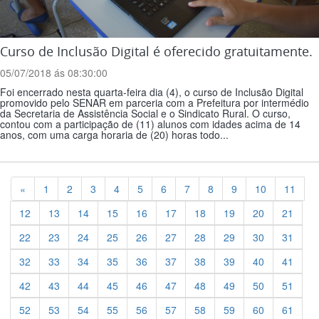
Curso de Inclusão Digital é oferecido gratuitamente.
05/07/2018 ás 08:30:00
Foi encerrado nesta quarta-feira dia (4), o curso de Inclusão Digital
promovido pelo SENAR em parceria com a Prefeitura por intermédio
da Secretaria de Assistência Social e o Sindicato Rural. O curso,
contou com a participação de (11) alunos com idades acima de 14
anos, com uma carga horaria de (20) horas todo...
Previous
«
1
2
3
4
5
6
7
8
9
10
11
12
13
14
15
16
17
18
19
20
21
22
23
24
25
26
27
28
29
30
31
32
33
34
35
36
37
38
39
40
41
42
43
44
45
46
47
48
49
50
51
52
53
54
55
56
57
58
59
60
61