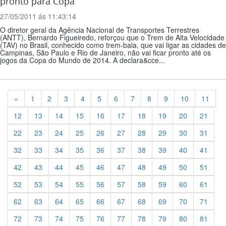
pronto para Copa
27/05/2011 ás 11:43:14
O diretor geral da Agência Nacional de Transportes Terrestres
(ANTT), Bernardo Figueiredo, reforçou que o Trem de Alta Velocidade
(TAV) no Brasil, conhecido como trem-bala, que vai ligar as cidades de
Campinas, São Paulo e Rio de Janeiro, não vai ficar pronto até os
jogos da Copa do Mundo de 2014. A declara&cce...
Previous
«
1
2
3
4
5
6
7
8
9
10
11
12
13
14
15
16
17
18
19
20
21
22
23
24
25
26
27
28
29
30
31
32
33
34
35
36
37
38
39
40
41
42
43
44
45
46
47
48
49
50
51
52
53
54
55
56
57
58
59
60
61
62
63
64
65
66
67
68
69
70
71
72
73
74
75
76
77
78
79
80
81