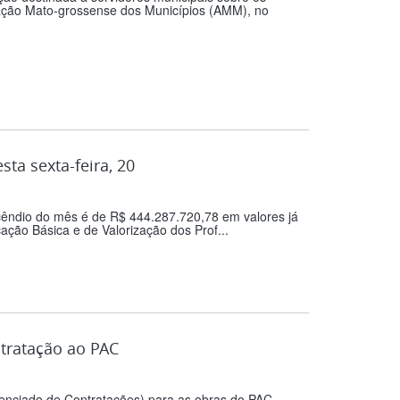
iação Mato-grossense dos Municípios (AMM), no
ta sexta-feira, 20
cêndio do mês é de R$ 444.287.720,78 em valores já
ão Básica e de Valorização dos Prof...
ntratação ao PAC
renciado de Contratações) para as obras do PAC