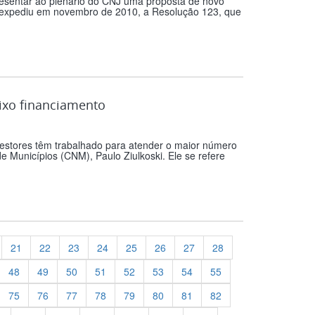
resentar ao plenário do CNJ uma proposta de novo
J expediu em novembro de 2010, a Resolução 123, que
aixo financiamento
gestores têm trabalhado para atender o maior número
 Municípios (CNM), Paulo Ziulkoski. Ele se refere
21
22
23
24
25
26
27
28
48
49
50
51
52
53
54
55
75
76
77
78
79
80
81
82