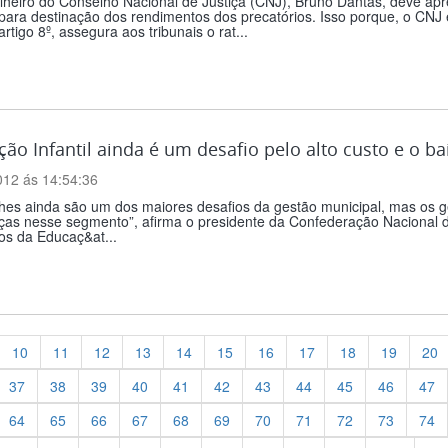
lheiro do Conselho Nacional de Justiça (CNJ), Bruno Dantas, deve ap
para destinação dos rendimentos dos precatórios. Isso porque, o CN
rtigo 8º, assegura aos tribunais o rat...
ão Infantil ainda é um desafio pelo alto custo e o b
012 ás 14:54:36
ches ainda são um dos maiores desafios da gestão municipal, mas os 
ças nesse segmento”, afirma o presidente da Confederação Nacional de
os da Educaç&at...
10
11
12
13
14
15
16
17
18
19
20
37
38
39
40
41
42
43
44
45
46
47
64
65
66
67
68
69
70
71
72
73
74