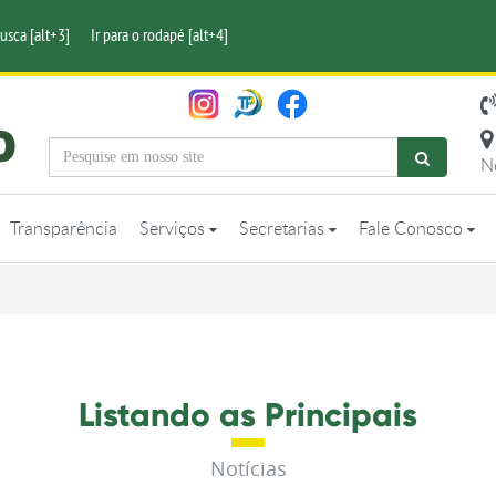
busca [alt+3]
Ir para o rodapé [alt+4]
N
Transparência
Serviços
Secretarias
Fale Conosco
Listando as Principais
Notícias