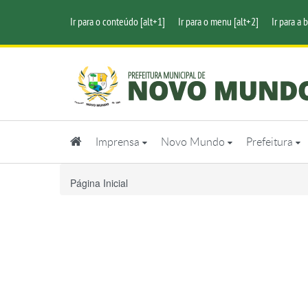
Ir para o conteúdo [alt+1]
Ir para o menu [alt+2]
Ir para a 
Imprensa
Novo Mundo
Prefeitura
Página Inicial