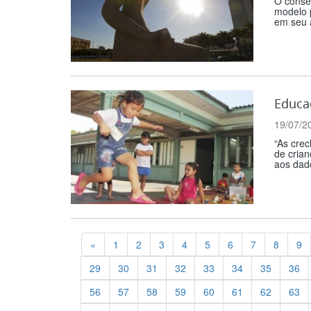
O conse
modelo 
em seu a
Educaç
19/07/2
“As cre
de crian
aos dad
Previous
«
1
2
3
4
5
6
7
8
9
29
30
31
32
33
34
35
36
56
57
58
59
60
61
62
63