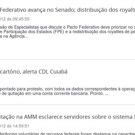
Federativo avança no Senado; distribuição dos royal
012 ás 09:45:55
ão de Especialistas que discute o Pacto Federativo deve priorizar no
 Participação dos Estados (FPE) e a redistribuição dos royalties de pe
a na Agência...
artório, alerta CDL Cuiabá
 apontado para protesto, com todos os dados correspondentes à operaç
 de quitação em uma conta corrente bancária. Pronto. ...
tação na AMM esclarece servidores sobre o sistema 
012 ás 14:59:51
ferências voluntárias de recursos federais foram destaque na capacita