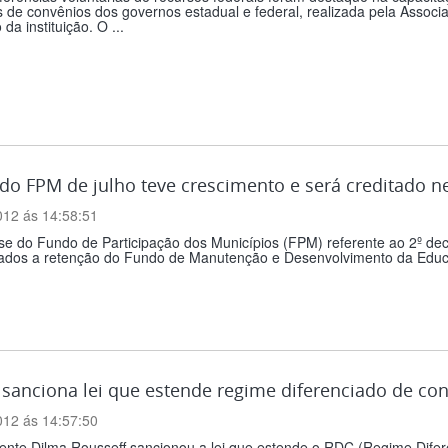
 de convênios dos governos estadual e federal, realizada pela Assoc
 da instituição. O ...
o FPM de julho teve crescimento e será creditado nes
012 ás 14:58:51
se do Fundo de Participação dos Municípios (FPM) referente ao 2º de
ados a retenção do Fundo de Manutenção e Desenvolvimento da Educaç
sanciona lei que estende regime diferenciado de co
012 ás 14:57:50
dente Dilma Rousseff sancionou a lei que estende o RDC (Regime Dife