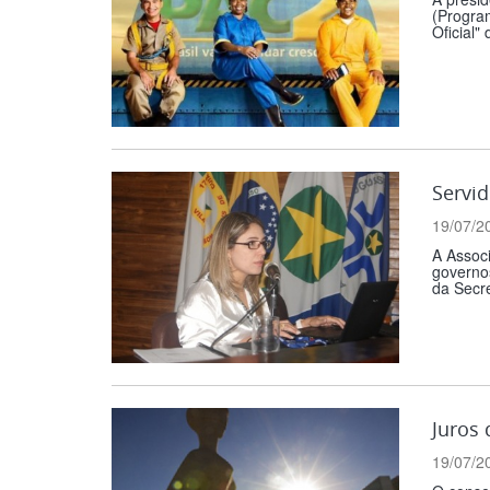
(Program
Oficial" 
Servid
19/07/2
A Associ
governos
da Secre
Juros 
19/07/2