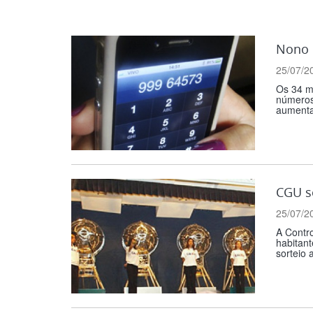
Nono d
25/07/2
Os 34 mi
números 
aumentar
CGU so
25/07/2
A Contro
habitant
sorteio 