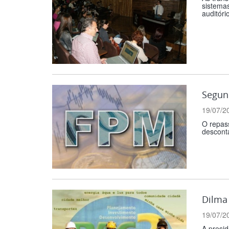
sistemas
auditório
Segund
19/07/2
O repas
descont
Dilma 
19/07/2
A presi