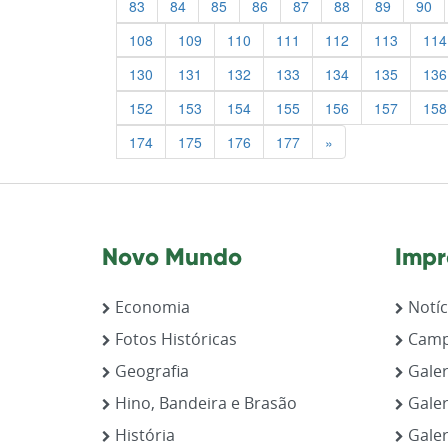
83
84
85
86
87
88
89
90
108
109
110
111
112
113
114
130
131
132
133
134
135
136
152
153
154
155
156
157
158
Previous
174
175
176
177
»
Novo Mundo
Impr
Economia
Notíc
Fotos Históricas
Camp
Geografia
Galer
Hino, Bandeira e Brasão
Galer
História
Galer