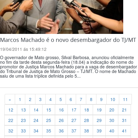
Marcos Machado é o novo desembargador do TJ/MT
19/04/2011 ás 15:49:12
O governador de Mato grosso, Silval Barbosa, anunciou oficialmente
no fim da tarde desta segunda-feira (18.04) a indicação do nome do
promotor de Justiça Marcos Machado para a vaga de desembargador
do Tribunal de Justiça de Mato Grosso – TJ/MT. O nome de Machado
saiu de uma lista tríplice definida pelo 5...
Previous
«
1
2
3
4
5
6
7
8
9
10
11
12
13
14
15
16
17
18
19
20
21
22
23
24
25
26
27
28
29
30
31
32
33
34
35
36
37
38
39
40
41