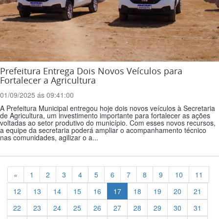
Prefeitura Entrega Dois Novos Veículos para
Fortalecer a Agricultura
01/09/2025 ás 09:41:00
A Prefeitura Municipal entregou hoje dois novos veículos à Secretaria
de Agricultura, um investimento importante para fortalecer as ações
voltadas ao setor produtivo do município. Com esses novos recursos,
a equipe da secretaria poderá ampliar o acompanhamento técnico
nas comunidades, agilizar o a...
Previous
«
1
2
3
4
5
6
7
8
9
10
11
12
13
14
15
16
17
18
19
20
21
22
23
24
25
26
27
28
29
30
31