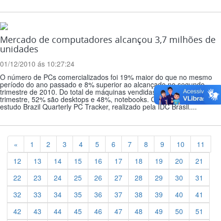
Mercado de computadores alcançou 3,7 milhões de
unidades
01/12/2010 ás 10:27:24
O número de PCs comercializados foi 19% maior do que no mesmo
período do ano passado e 8% superior ao alcançado no segundo
trimestre de 2010. Do total de máquinas vendidas no terceiro
trimestre, 52% são desktops e 48%, notebooks. Os dados são do
estudo Brazil Quarterly PC Tracker, realizado pela IDC Brasil....
Previous
«
1
2
3
4
5
6
7
8
9
10
11
12
13
14
15
16
17
18
19
20
21
22
23
24
25
26
27
28
29
30
31
32
33
34
35
36
37
38
39
40
41
42
43
44
45
46
47
48
49
50
51