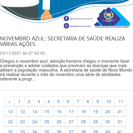
NOVEMBRO AZUL: SECRETARIA DE SAÚDE REALIZA
VÁRIAS AÇÕES
03/11/2021 ás 07:42:00
Chegou o novembro azul, atenção homens chegou o momento fazer
a prevenção e adotar cuidados que previnam as doenças que mais
afetam a população masculina. A secretaria de saúde de Novo Mundo
irá realizar durante o mês de novembro uma série de atividades
referente a progr...
Previous
«
1
2
3
4
5
6
7
8
9
10
11
12
13
14
15
16
17
18
19
20
21
22
23
24
25
26
27
28
29
30
31
32
33
34
35
36
37
38
39
40
41