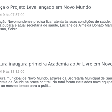
ça o Projeto Leve lançado em Novo Mundo
019 ás 07:57:00
ação Novomundense precisa ficar atenta às suas condições de saúde,
a pública e atual secretária de saúde, Luciane de Almeida Donato Mar
são, Sobre...
itura inaugura primeira Academia ao Ar Livre em No
019 ás 13:12:00
tura municipal de Novo Mundo, através da Secretaria Municipal de Saú
mia da Saúde na praça central. No total foram instalados nove equip
 ao mesmo tempo para a práti...