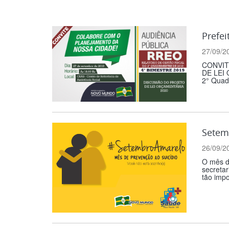
Prefei
27/09/2
CONVIT
DE LEI 
2° Quadr
Setem
26/09/2
O mês d
secretar
tão impor