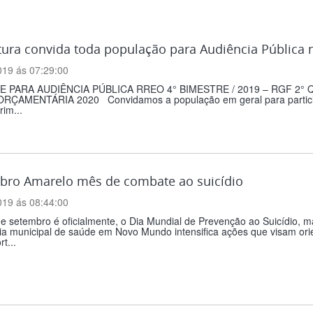
tura convida toda população para Audiência Pública n
019 ás 07:29:00
E PARA AUDIÊNCIA PÚBLICA RREO 4° BIMESTRE / 2019 – RGF 2
ORÇAMENTÁRIA 2020 Convidamos a população em geral para participa
im...
bro Amarelo mês de combate ao suicídio
019 ás 08:44:00
e setembro é oficialmente, o Dia Mundial de Prevenção ao Suicídio, 
ia municipal de saúde em Novo Mundo intensifica ações que visam orie
t...