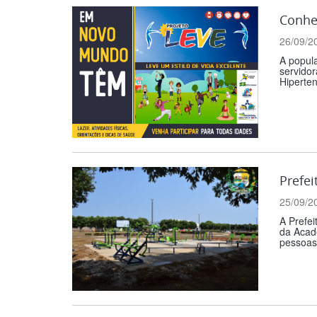
Conhe
26/09/2
A popul
servidor
Hiperten
Prefe
25/09/2
A Prefei
da Acade
pessoas