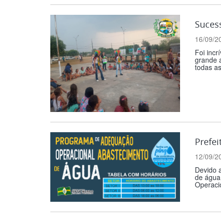
Suces
16/09/2
Foi incr
grande a
todas as
Prefei
12/09/2
Devido a
de água
Operacio