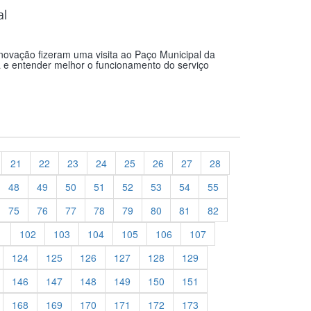
al
Inovação fizeram uma visita ao Paço Municipal da
a e entender melhor o funcionamento do serviço
21
22
23
24
25
26
27
28
48
49
50
51
52
53
54
55
75
76
77
78
79
80
81
82
1
102
103
104
105
106
107
124
125
126
127
128
129
146
147
148
149
150
151
168
169
170
171
172
173