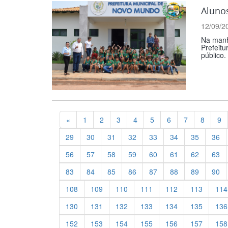
Alunos
12/09/2
Na manhã
Prefeitu
público.
Previous
«
1
2
3
4
5
6
7
8
9
29
30
31
32
33
34
35
36
56
57
58
59
60
61
62
63
83
84
85
86
87
88
89
90
108
109
110
111
112
113
114
130
131
132
133
134
135
136
152
153
154
155
156
157
158