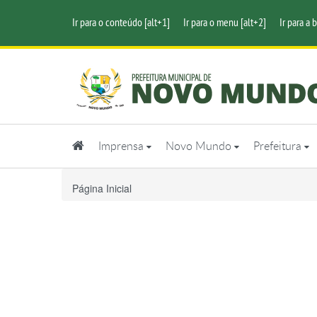
Ir para o conteúdo [alt+1]
Ir para o menu [alt+2]
Ir para a 
Imprensa
Novo Mundo
Prefeitura
Página Inicial