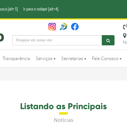
busca [alt+3]
Ir para o rodapé [alt+4]
N
Transparência
Serviços
Secretarias
Fale Conosco
Listando as Principais
Notícias