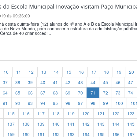
 da Escola Municipal Inovação visitam Paço Municip
019 ás 09:36:00
 desta quinta-feira (12) alunos do 4º ano A e B da Escola Municipal 
ra de Novo Mundo, para conhecer a estrutura da administração públic
 Cerca de 40 crian&ccedi...
10
11
12
13
14
15
16
17
18
19
20
37
38
39
40
41
42
43
44
45
46
47
64
65
66
67
68
69
70
71
72
73
74
91
92
93
94
95
96
97
98
99
100
10
115
116
117
118
119
120
121
122
123
137
138
139
140
141
142
143
144
145
159
160
161
162
163
164
165
166
167