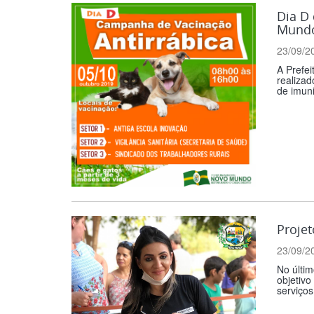
Dia D
Mund
23/09/2
A Prefe
realizad
de imuni
Proje
23/09/2
No últim
objetivo
serviços 