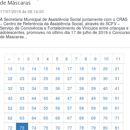
de Máscaras
17/07/2019 ás 08:14:00
A Secretaria Municipal de Assistência Social juntamente com o CRAS
– Centro de Referência da Assistência Social, através do SCFV –
Serviço de Convivência e Fortalecimento de Vínculos entre crianças e
adolescentes, promoveu no último dia 17 de julho de 2019 o Concurso
de Mascaras...
Previous
«
1
2
3
4
5
6
7
8
9
10
11
12
13
14
15
16
17
18
19
20
21
22
23
24
25
26
27
28
29
30
31
32
33
34
35
36
37
38
39
40
41
42
43
44
45
46
47
48
49
50
51
52
53
54
55
56
57
58
59
60
61
62
63
64
65
66
67
68
69
70
71
72
73
74
75
76
77
78
79
80
81