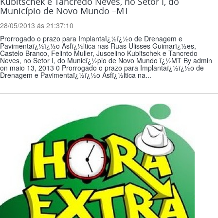
Kubitschek e Tancredo Neves, no Setor I, do
Município de Novo Mundo –MT
28/05/2013 ás 21:37:10
Prorrogado o prazo para Implantaï¿½ï¿½o de Drenagem e
Pavimentaï¿½ï¿½o Asfï¿½ltica nas Ruas Ulisses Guimarï¿½es,
Castelo Branco, Felinto Muller, Juscelino Kubitschek e Tancredo
Neves, no Setor I, do Municï¿½pio de Novo Mundo ï¿½MT By admin
on maio 13, 2013 0 Prorrogado o prazo para Implantaï¿½ï¿½o de
Drenagem e Pavimentaï¿½ï¿½o Asfï¿½ltica na...