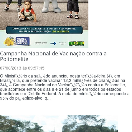
Campanha Nacional de Vacinação contra a
Poliomelite
07/06/2013 ás 09:57:45
O Ministï¿½rio da saï¿½de anunciou nesta terï¿½a-feira (4), em
Brasï¿½lia, que pretende vacinar 12,2 milhï¿½es de crianï¿½as na
34ï¿½ Campanha Nacional de Vacinaï¿½ï¿½o contra a Poliomelite,
que acontece entre os dias 8 e 21 de junho em todos os estados
brasileiros e o Distrito Federal. A meta do ministï¿½rio corresponde a
95% do pï¿½blico-alvo, q...