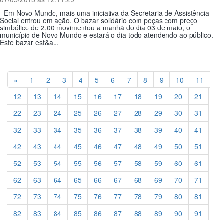
Em Novo Mundo, mais uma iniciativa da Secretaria de Assistência
Social entrou em ação. O bazar solidário com peças com preço
simbólico de 2,00 movimentou a manhã do dia 03 de maio, o
município de Novo Mundo e estará o dia todo atendendo ao público.
Este bazar est&a...
Previous
«
1
2
3
4
5
6
7
8
9
10
11
12
13
14
15
16
17
18
19
20
21
22
23
24
25
26
27
28
29
30
31
32
33
34
35
36
37
38
39
40
41
42
43
44
45
46
47
48
49
50
51
52
53
54
55
56
57
58
59
60
61
62
63
64
65
66
67
68
69
70
71
72
73
74
75
76
77
78
79
80
81
82
83
84
85
86
87
88
89
90
91