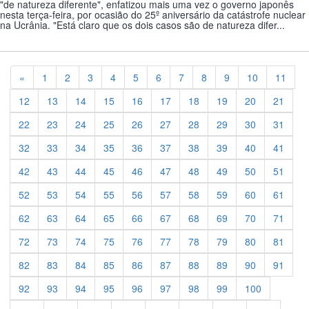
"de natureza diferente", enfatizou mais uma vez o governo japonês
nesta terça-feira, por ocasião do 25º aniversário da catástrofe nuclear
na Ucrânia. "Está claro que os dois casos são de natureza difer...
Previous
«
1
2
3
4
5
6
7
8
9
10
11
12
13
14
15
16
17
18
19
20
21
22
23
24
25
26
27
28
29
30
31
32
33
34
35
36
37
38
39
40
41
42
43
44
45
46
47
48
49
50
51
52
53
54
55
56
57
58
59
60
61
62
63
64
65
66
67
68
69
70
71
72
73
74
75
76
77
78
79
80
81
82
83
84
85
86
87
88
89
90
91
92
93
94
95
96
97
98
99
100