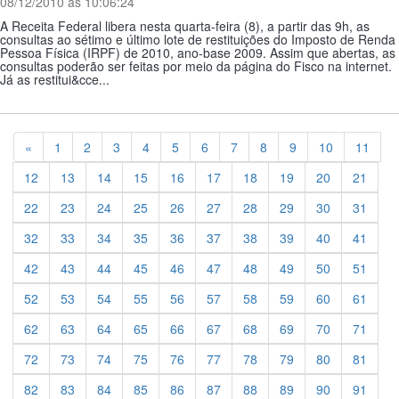
08/12/2010 ás 10:06:24
A Receita Federal libera nesta quarta-feira (8), a partir das 9h, as
consultas ao sétimo e último lote de restituições do Imposto de Renda
Pessoa Física (IRPF) de 2010, ano-base 2009. Assim que abertas, as
consultas poderão ser feitas por meio da página do Fisco na internet.
Já as restitui&cce...
Previous
«
1
2
3
4
5
6
7
8
9
10
11
12
13
14
15
16
17
18
19
20
21
22
23
24
25
26
27
28
29
30
31
32
33
34
35
36
37
38
39
40
41
42
43
44
45
46
47
48
49
50
51
52
53
54
55
56
57
58
59
60
61
62
63
64
65
66
67
68
69
70
71
72
73
74
75
76
77
78
79
80
81
82
83
84
85
86
87
88
89
90
91