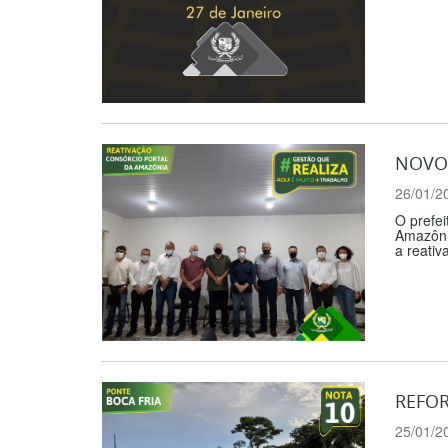
NOVO 
26/01/2
O prefei
Amazônia
a reativ
REFOR
25/01/2