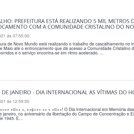
LHO: PREFEITURA ESTÁ REALIZANDO 5 MIL METROS D
OCAMENTO COM A COMUNIDADE CRISTALINO DO NO
021 ás 07:55:00
tura de Novo Mundo está realizando o trabalho de cascalhamento no tr
de Maio até o entroncamento que dá acesso a Comunidade Cristalino d
orridos e o serviço encontra-se em ritmo acelerado. ...
7 DE JANEIRO - DIA INTERNACIONAL AS VÍTIMAS DO
021 ás 12:59:00
 ××××× ×©×× ×, ××¢××× ×× × ×©××! O Dia Internacional em Memó
e janeiro, no aniversário da libertação do Campo de Concentração e 
de 1945. E...