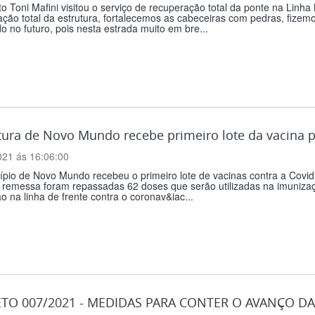
to Toni Mafini visitou o serviço de recuperação total da ponte na Linha
ção total da estrutura, fortalecemos as cabeceiras com pedras, fizem
 no futuro, pois nesta estrada muito em bre...
tura de Novo Mundo recebe primeiro lote da vacina p
021 ás 16:06:00
pio de Novo Mundo recebeu o primeiro lote de vacinas contra a Covid
 remessa foram repassadas 62 doses que serão utilizadas na imunizaçã
o na linha de frente contra o coronav&iac...
TO 007/2021 - MEDIDAS PARA CONTER O AVANÇO D