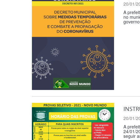
20/01/2
A prefe
no muni
governo
INSTR
20/01/2
A prefei
24/01/20
seguir a