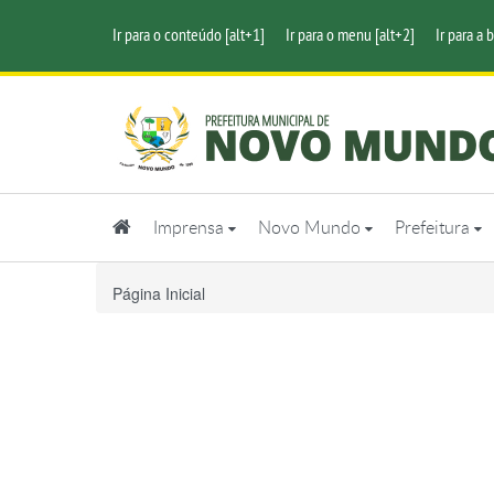
Ir para o conteúdo [alt+1]
Ir para o menu [alt+2]
Ir para a 
Imprensa
Novo Mundo
Prefeitura
Página Inicial