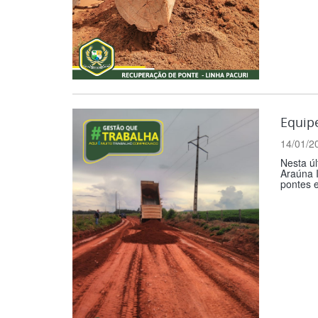
Equipe
14/01/2
Nesta úl
Araúna I
pontes e