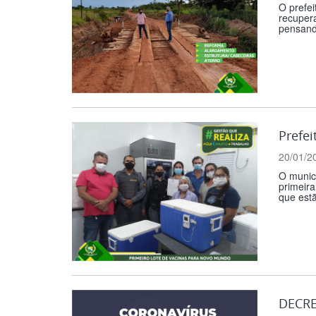
O prefei
recupera
pensando
Prefei
20/01/2
O municí
primeira
que estã
DECRE