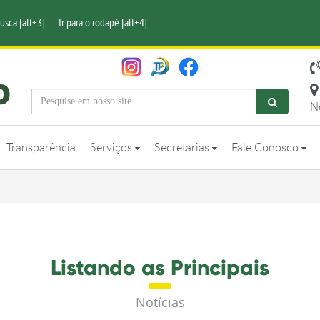
busca [alt+3]
Ir para o rodapé [alt+4]
N
Transparência
Serviços
Secretarias
Fale Conosco
Listando as Principais
Notícias