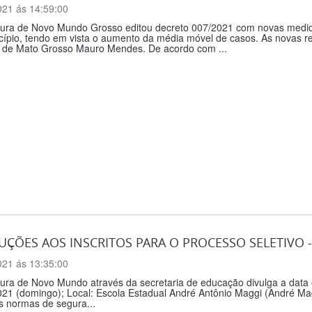
021 ás 14:59:00
itura de Novo Mundo Grosso editou decreto 007/2021 com novas medid
cípio, tendo em vista o aumento da média móvel de casos. As novas 
 de Mato Grosso Mauro Mendes. De acordo com ...
UÇÕES AOS INSCRITOS PARA O PROCESSO SELETIVO -
021 ás 13:35:00
tura de Novo Mundo através da secretaria de educação divulga a data e
21 (domingo); Local: Escola Estadual André Antônio Maggi (André Mag
s normas de segura...