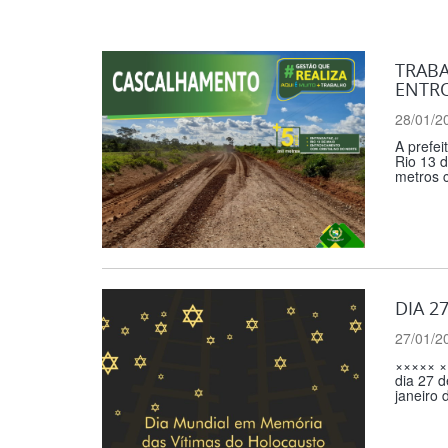
TRABA
ENTR
28/01/2
A prefei
Rio 13 
metros c
DIA 2
27/01/2
×××××
dia 27 d
janeiro 