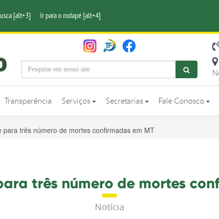
busca [alt+3]
Ir para o rodapé [alt+4]
N
Transparência
Serviços
Secretarias
Fale Conosco
 para três número de mortes confirmadas em MT
para três número de mortes con
Notícia