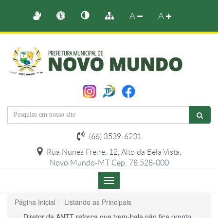
A
A
(66) 3539-6231
Rua Nunes Freire, 12, Alto da Bela Vista,
Novo Mundo-MT Cep. 78.528-000
Menu
de
Navegação
Página Inicial
Listando as Principais
Diretor da ANTT reforça que trem-bala não fica pronto