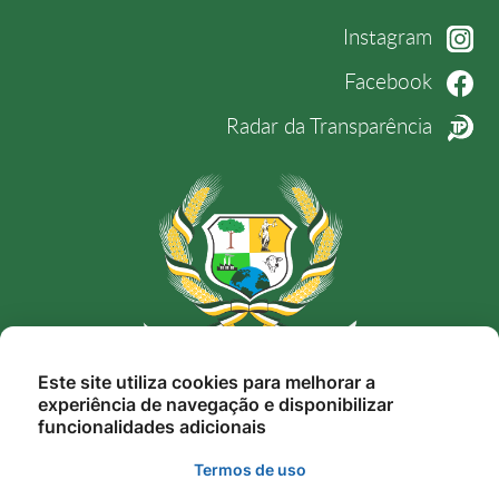
Instagram
Facebook
Radar da Transparência
Rua Nunes Freire, 12, Alto da Bela Vista, Novo
Este site utiliza cookies para melhorar a
experiência de navegação e disponibilizar
Mundo-MT, Cep. 78.528-000
funcionalidades adicionais
gestao@novomundo.mt.gov.br
Termos de uso
(66) 3539-6231