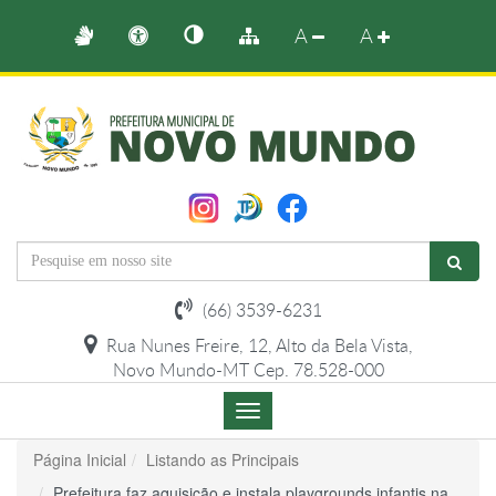
A
A
(66) 3539-6231
Rua Nunes Freire, 12, Alto da Bela Vista,
Novo Mundo-MT Cep. 78.528-000
Menu
de
Navegação
Página Inicial
Listando as Principais
Prefeitura faz aquisição e instala playgrounds infantis na