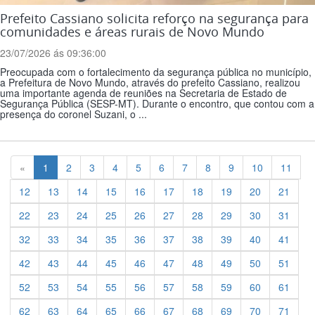
Prefeito Cassiano solicita reforço na segurança para
comunidades e áreas rurais de Novo Mundo
23/07/2026 ás 09:36:00
Preocupada com o fortalecimento da segurança pública no município,
a Prefeitura de Novo Mundo, através do prefeito Cassiano, realizou
uma importante agenda de reuniões na Secretaria de Estado de
Segurança Pública (SESP-MT). Durante o encontro, que contou com a
presença do coronel Suzani, o ...
Previous
«
1
2
3
4
5
6
7
8
9
10
11
12
13
14
15
16
17
18
19
20
21
22
23
24
25
26
27
28
29
30
31
32
33
34
35
36
37
38
39
40
41
42
43
44
45
46
47
48
49
50
51
52
53
54
55
56
57
58
59
60
61
62
63
64
65
66
67
68
69
70
71